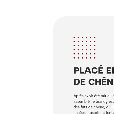
PLACÉ E
DE CHÊN
Après avoir été miticul
assemblé, le brandy est
des fûts de chêne, où i
années, absorbant lent