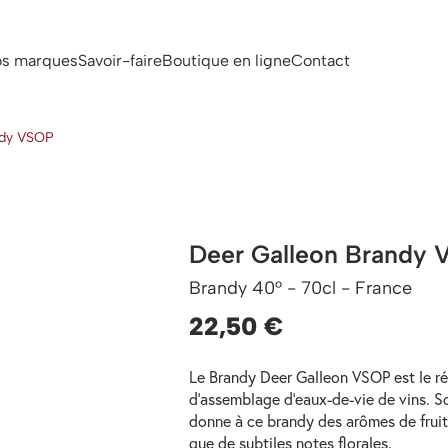
s marques
Savoir-faire
Boutique en ligne
Contact
ndy VSOP
Deer Galleon Brandy
Brandy 40° -
70cl -
France
22,50 €
Le Brandy Deer Galleon VSOP est le ré
d’assemblage d’eaux-de-vie de vins. So
donne à ce brandy des arômes de fruits
que de subtiles notes florales.