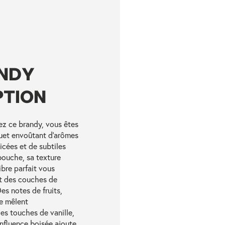
NDY
PTION
z ce brandy, vous êtes
quet envoûtant d'arômes
picées et de subtiles
bouche, sa texture
ibre parfait vous
t des couches de
es notes de fruits,
se mêlent
s touches de vanille,
influence boisée ajoute