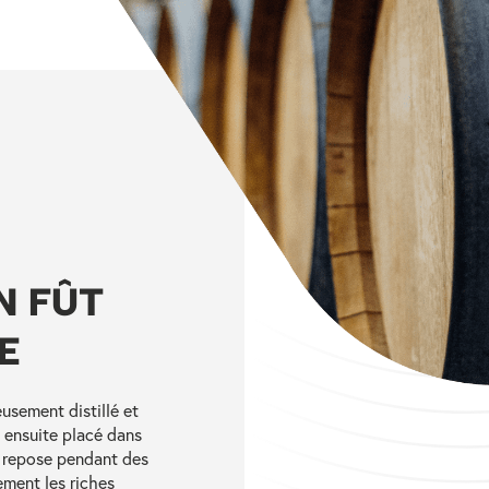
N FÛT
E
eusement distillé et
 ensuite placé dans
l repose pendant des
ement les riches