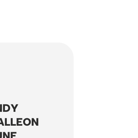
NDY
ALLEON
UNE