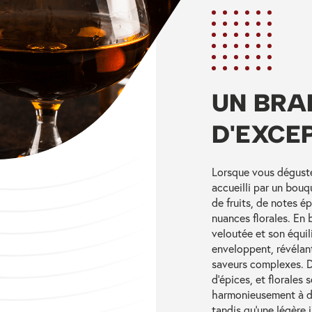
UN BRA
D'EXCE
Lorsque vous déguste
accueilli par un bou
de fruits, de notes é
nuances florales. En 
veloutée et son équil
enveloppent, révélan
saveurs complexes. D
d’épices, et florales 
harmonieusement à de
tandis qu'une légère 