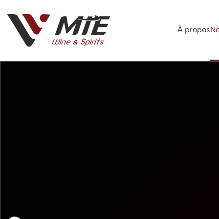
À propos
No