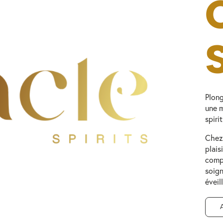
Plong
une m
spiri
Chez 
plais
compr
soig
éveil